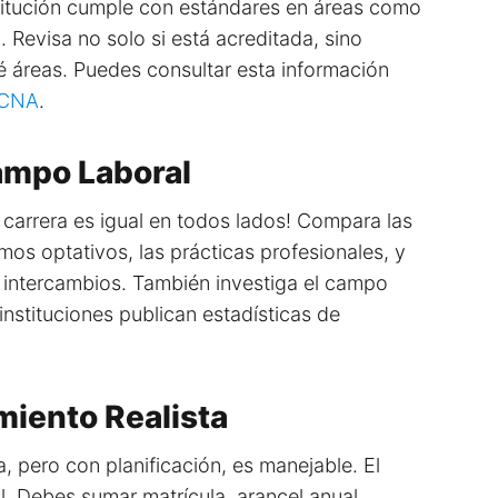
nstitución cumple con estándares en áreas como
. Revisa no solo si está acreditada, sino
 áreas. Puedes consultar esta información
a CNA
.
Campo Laboral
carrera es igual en todos lados! Compara las
ramos optativos, las prácticas profesionales, y
 o intercambios. También investiga el campo
nstituciones publican estadísticas de
miento Realista
 pero con planificación, es manejable. El
nal. Debes sumar matrícula, arancel anual,