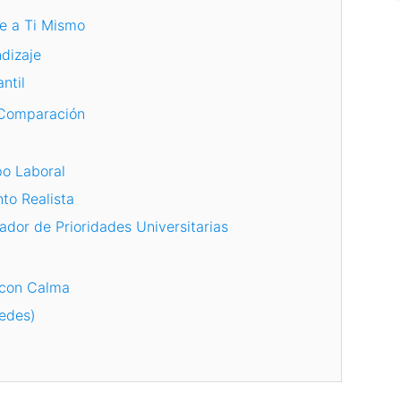
e a Ti Mismo
ndizaje
ntil
 Comparación
po Laboral
nto Realista
ador de Prioridades Universitarias
 con Calma
uedes)