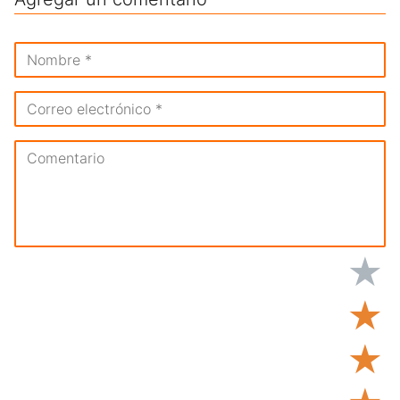
★
★
★