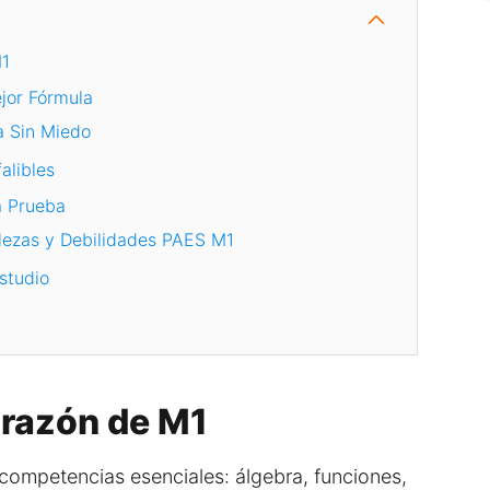
M1
ejor Fórmula
ca Sin Miedo
alibles
a Prueba
alezas y Debilidades PAES M1
studio
orazón de M1
competencias esenciales: álgebra, funciones,